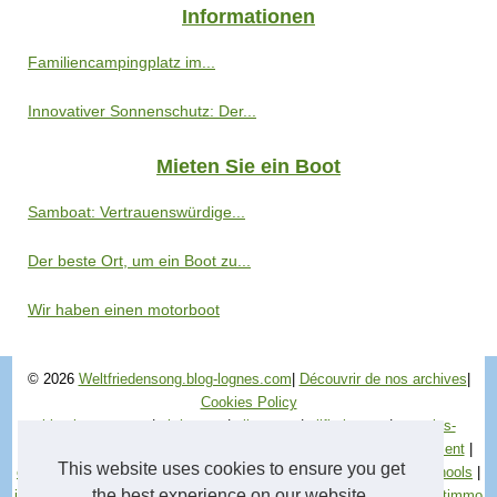
Informationen
Familiencampingplatz im...
Innovativer Sonnenschutz: Der...
Mieten Sie ein Boot
Samboat: Vertrauenswürdige...
Der beste Ort, um ein Boot zu...
Wir haben einen motorboot
© 2026
Weltfriedensong.blog-lognes.com
|
Découvrir de nos archives
|
Cookies Policy
blog-lognes.com
|
ab-hotsex
|
alleensex
|
allfistingsex
|
autoglas-
folientechnik
|
broderie83
|
cours-espagnol
|
dutch-gay
|
e-allaitement
|
This website uses cookies to ensure you get
escaladereunion
|
filmexxx
|
france-aquarium
|
gossiplive
|
hopeschools
|
the best experience on our website.
industrialenergyaudit
|
inspire-smes
|
iskrica
|
lemeilleurfinancementimmo