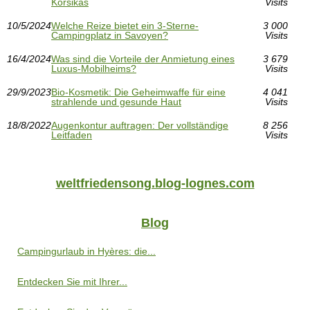
Korsikas
Visits
10/5/2024
Welche Reize bietet ein 3-Sterne-
3 000
Campingplatz in Savoyen?
Visits
16/4/2024
Was sind die Vorteile der Anmietung eines
3 679
Luxus-Mobilheims?
Visits
29/9/2023
Bio-Kosmetik: Die Geheimwaffe für eine
4 041
strahlende und gesunde Haut
Visits
18/8/2022
Augenkontur auftragen: Der vollständige
8 256
Leitfaden
Visits
weltfriedensong.blog-lognes.com
Blog
Campingurlaub in Hyères: die...
Entdecken Sie mit Ihrer...