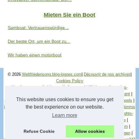
Mieten Sie ein Boot
Samboat: Vertrauenswürdige...
Der beste Ort, um ein Boot zu...
Wir haben einen motorboot
© 2026
Weltfriedensong.blog-lognes.com
|
Découvrir de nos archives
|
Cookies Policy
blog-lognes.com
|
ab-hotsex
|
alleensex
|
allfistingsex
|
autoglas-
folientechnik
|
broderie83
|
cours-espagnol
|
dutch-gay
|
e-allaitement
|
This website uses cookies to ensure you get
escaladereunion
|
filmexxx
|
france-aquarium
|
gossiplive
|
hopeschools
|
the best experience on our website.
industrialenergyaudit
|
inspire-smes
|
iskrica
|
lemeilleurfinancementimmo
|
makelaarsopleiding
|
medizin-markt
|
micromegapolis
|
naughtynights-
Learn more
phone-sex
|
need4sexx
|
nightsexcity
|
nsbcore
|
nyboatsforsale
|
piedanna
|
project-logic
|
quakebrasil
|
raid-normand
|
rhodos-forum
|
Refuse Cookie
Allow cookies
spirit-of-freedom
|
steel-chat
|
sviluppositi
|
teen-sex
|
turkijewoningen
|