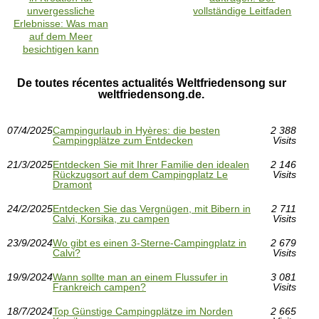
unvergessliche
vollständige Leitfaden
Erlebnisse: Was man
auf dem Meer
besichtigen kann
De toutes récentes actualités Weltfriedensong sur
weltfriedensong.de.
07/4/2025
Campingurlaub in Hyères: die besten
2 388
Campingplätze zum Entdecken
Visits
21/3/2025
Entdecken Sie mit Ihrer Familie den idealen
2 146
Rückzugsort auf dem Campingplatz Le
Visits
Dramont
24/2/2025
Entdecken Sie das Vergnügen, mit Bibern in
2 711
Calvi, Korsika, zu campen
Visits
23/9/2024
Wo gibt es einen 3-Sterne-Campingplatz in
2 679
Calvi?
Visits
19/9/2024
Wann sollte man an einem Flussufer in
3 081
Frankreich campen?
Visits
18/7/2024
Top Günstige Campingplätze im Norden
2 665